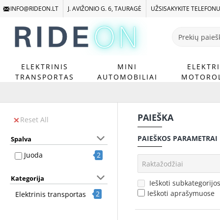
INFO@RIDEON.LT
J. AVIŽONIO G. 6, TAURAGĖ
UŽSISAKYKITE TELEFON
Prekių
paieška
...
ELEKTRINIS
MINI
ELEKTRI
TRANSPORTAS
AUTOMOBILIAI
MOTOROL
PAIEŠKA
Reset All
PAIEŠKOS PARAMETRAI
Spalva
Juoda
2
Kategorija
Ieškoti subkategorijo
Ieškoti aprašymuose
2
Elektrinis transportas