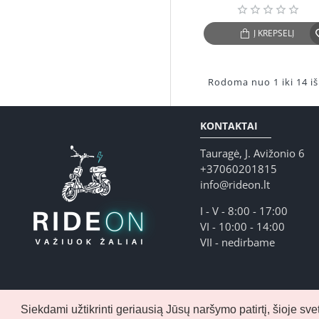
Į KREPŠELĮ
Rodoma nuo 1 iki 14 iš 
KONTAKTAI
Tauragė, J. Avižonio 6
+37060201815
info@rideon.lt
I - V - 8:00 - 17:00
VI - 10:00 - 14:00
VII - nedirbame
Siekdami užtikrinti geriausią Jūsų naršymo patirtį, šioje 