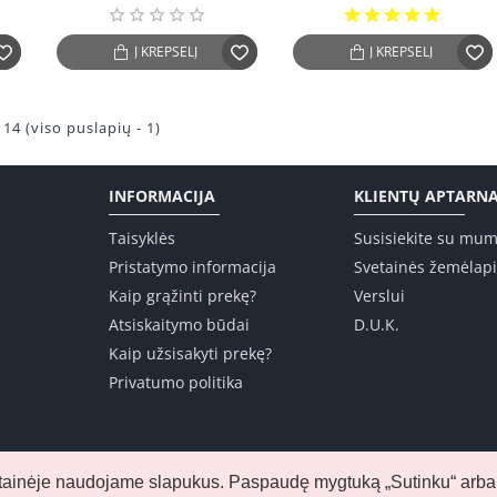
Į KREPŠELĮ
Į KREPŠELĮ
14 (viso puslapių - 1)
INFORMACIJA
KLIENTŲ APTARN
Taisyklės
Susisiekite su mum
Pristatymo informacija
Svetainės žemėlap
Kaip grąžinti prekę?
Verslui
Atsiskaitymo būdai
D.U.K.
Kaip užsisakyti prekę?
Privatumo politika
svetainėje naudojame slapukus. Paspaudę mygtuką „Sutinku“ arba