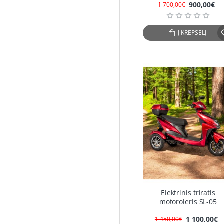
900,00€
1 700,00€
Į KREPŠELĮ
-2
Elektrinis triratis
motoroleris SL-05
1 100,00€
1 450,00€