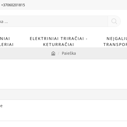
U +37060201815
NIAI
ELEKTRINIAI TRIRAČIAI -
NEĮGALI
ERIAI
KETURRAČIAI
TRANSPO
Paieška
h
o
m
e
se