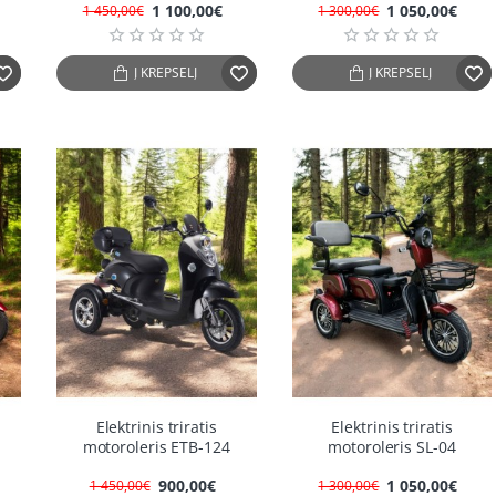
1 100,00€
1 050,00€
1 450,00€
1 300,00€
Į KREPŠELĮ
Į KREPŠELĮ
4%
-38%
-19%
Elektrinis triratis
Elektrinis triratis
motoroleris ETB-124
motoroleris SL-04
900,00€
1 050,00€
1 450,00€
1 300,00€