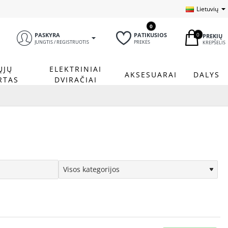
Lietuvių
0
0
PASKYRA
PATIKUSIOS
PREKIŲ
JUNGTIS / REGISTRUOTIS
PREKĖS
KREPŠELIS
ŲJŲ
ELEKTRINIAI
AKSESUARAI
DALYS
RTAS
DVIRAČIAI