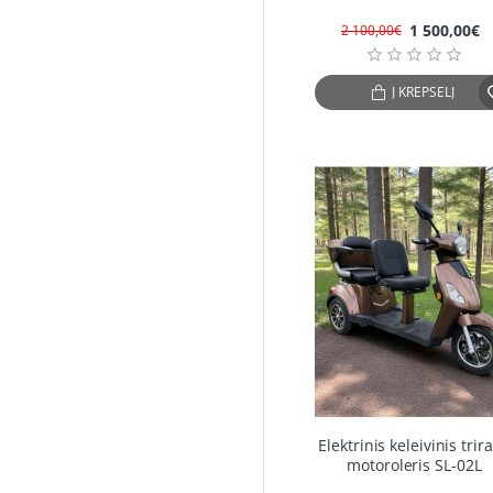
1 500,00€
2 100,00€
Į KREPŠELĮ
-4
Elektrinis keleivinis trira
motoroleris SL-02L