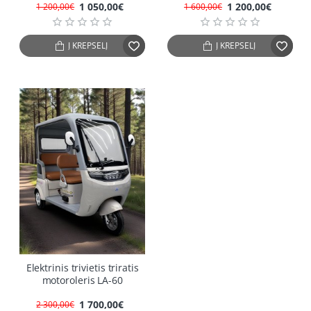
1 050,00€
1 200,00€
1 200,00€
1 600,00€
Į KREPŠELĮ
Į KREPŠELĮ
IŠPARDUOTA
-26%
Elektrinis trivietis triratis
motoroleris LA-60
1 700,00€
2 300,00€