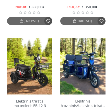
1 350,00€
1 350,00€
1 600,00€
1 600,00€
Į KREPŠELĮ
Į KREPŠELĮ
-13%
-25%
Elektrinis triratis
Elektrinis
motoroleris EB-12-3
krovininis/keleivinis triratis
motoroleris SL-01