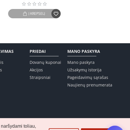
Į KREPŠELĮ
AVIMAS
PRIEDAI
MANO PASKYRA
is
Dovanų kuponai
Mano paskyra
is
Akcijos
Užsakymų istorija
Straipsniai
Pageidavimų sąrašas
Naujienų prenumerata
 naršydami toliau,