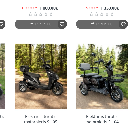
1 000,00€
1 350,00€
1 300,00€
1 600,00€
Į KREPŠELĮ
Į KREPŠELĮ
7%
-24%
-19%
tis
Elektrinis triratis
Elektrinis triratis
motoroleris SL-05
motoroleris SL-04