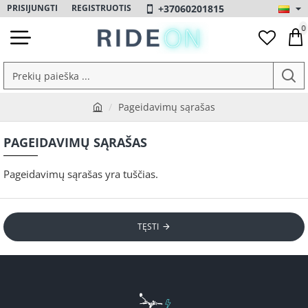
+37060201815
PRISIJUNGTI
REGISTRUOTIS
0
Prekių
paieška
Pageidavimų sąrašas
...
h
o
PAGEIDAVIMŲ SĄRAŠAS
m
e
Pageidavimų sąrašas yra tuščias.
TĘSTI