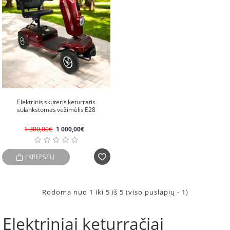
IŠPARDUOTA
-23%
Elektrinis skuteris keturratis
sulankstomas vežimėlis E28
1 300,00€
1 000,00€
Į KREPŠELĮ
Rodoma nuo 1 iki 5 iš 5 (viso puslapių - 1)
Elektriniai keturračiai