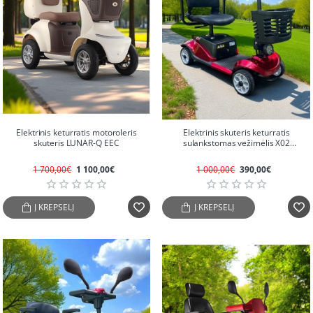
-35%
-61%
Elektrinis keturratis motoroleris
Elektrinis skuteris keturratis
skuteris LUNAR-Q EEC
sulankstomas vežimėlis X02
(Ekspozicinis)
1 700,00€
1 100,00€
1 000,00€
390,00€
Į KREPŠELĮ
Į KREPŠELĮ