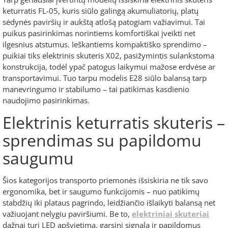
keturratis FL-05, kuris siūlo galingą akumuliatorių, platų
sėdynės paviršių ir aukštą atlošą patogiam važiavimui. Tai
puikus pasirinkimas norintiems komfortiškai įveikti net
ilgesnius atstumus. Ieškantiems kompaktiško sprendimo –
puikiai tiks elektrinis skuteris X02, pasižymintis sulankstoma
konstrukcija, todėl ypač patogus laikymui mažose erdvėse ar
transportavimui. Tuo tarpu modelis E28 siūlo balansą tarp
manevringumo ir stabilumo – tai patikimas kasdienio
naudojimo pasirinkimas.
Elektrinis keturratis skuteris –
sprendimas su papildomu
saugumu
Šios kategorijos transporto priemonės išsiskiria ne tik savo
ergonomika, bet ir saugumo funkcijomis – nuo patikimų
stabdžių iki plataus pagrindo, leidžiančio išlaikyti balansą net
važiuojant nelygiu paviršiumi. Be to,
elektriniai skuteriai
dažnai turi LED apšvietimą, garsinį signalą ir papildomus