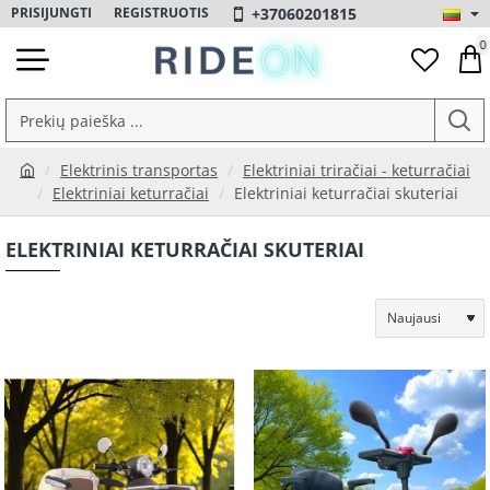
+37060201815
PRISIJUNGTI
REGISTRUOTIS
0
Prekių
paieška
Elektrinis transportas
Elektriniai triračiai - keturračiai
...
h
Elektriniai keturračiai
Elektriniai keturračiai skuteriai
o
m
ELEKTRINIAI KETURRAČIAI SKUTERIAI
e