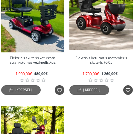
-52%
-26%
Elektrinis skuteris keturratis
Elektrinis keturratis motoroleris
sulankstomas vežimėlis X02
skuteris FL-05
1 000,00€
480,00€
1 700,00€
1 260,00€
Į KREPŠELĮ
Į KREPŠELĮ