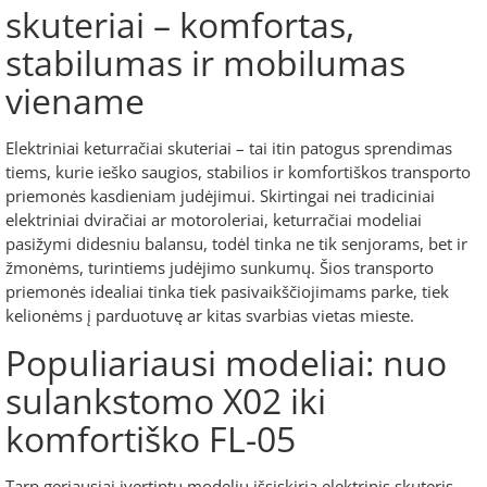
skuteriai – komfortas,
stabilumas ir mobilumas
viename
Elektriniai keturračiai skuteriai – tai itin patogus sprendimas
tiems, kurie ieško saugios, stabilios ir komfortiškos transporto
priemonės kasdieniam judėjimui. Skirtingai nei tradiciniai
elektriniai dviračiai ar motoroleriai, keturračiai modeliai
pasižymi didesniu balansu, todėl tinka ne tik senjorams, bet ir
žmonėms, turintiems judėjimo sunkumų. Šios transporto
priemonės idealiai tinka tiek pasivaikščiojimams parke, tiek
kelionėms į parduotuvę ar kitas svarbias vietas mieste.
Populiariausi modeliai: nuo
sulankstomo X02 iki
komfortiško FL-05
Tarp geriausiai įvertintų modelių išsiskiria elektrinis skuteris