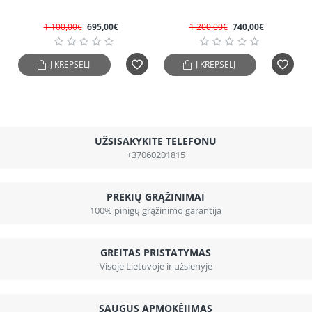
1 100,00€
695,00€
1 200,00€
740,00€
Į KREPŠELĮ
Į KREPŠELĮ
UŽSISAKYKITE TELEFONU
+37060201815
PREKIŲ GRĄŽINIMAI
100% pinigų grąžinimo garantija
GREITAS PRISTATYMAS
Visoje Lietuvoje ir užsienyje
SAUGUS APMOKĖJIMAS