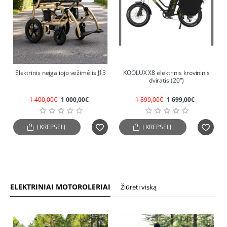
NAUJIENA
NAUJIENA
Elektrinis neįgaliojo vežimėlis J13
KOOLUX X8 elektrinis krovininis
dviratis (20")
-29%
-11%
1 400,00€
1 000,00€
1 899,00€
1 699,00€
Į KREPŠELĮ
Į KREPŠELĮ
ELEKTRINIAI MOTOROLERIAI
Žiūrėti viską