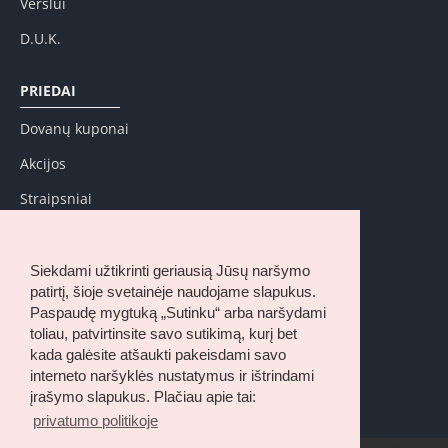
Verslui
D.U.K.
PRIEDAI
Dovanų kuponai
Akcijos
Straipsniai
MANO PASKYRA
Siekdami užtikrinti geriausią Jūsų naršymo
Mano paskyra
patirtį, šioje svetainėje naudojame slapukus.
Paspaudę mygtuką „Sutinku“ arba naršydami
Užsakymų istorija
toliau, patvirtinsite savo sutikimą, kurį bet
kada galėsite atšaukti pakeisdami savo
Pageidavimų sąrašas
interneto naršyklės nustatymus ir ištrindami
Naujienų prenumerata
įrašymo slapukus. Plačiau apie tai:
privatumo politikoje