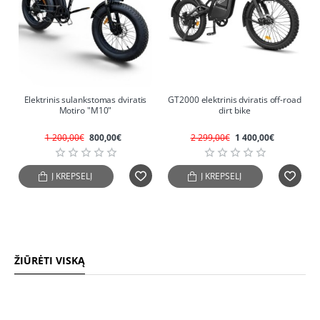
-33%
-39%
Elektrinis sulankstomas dviratis
GT2000 elektrinis dviratis off-road
Motiro "M10"
dirt bike
1 200,00€
800,00€
2 299,00€
1 400,00€
Į KREPŠELĮ
Į KREPŠELĮ
ŽIŪRĖTI VISKĄ