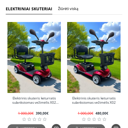
ELEKTRINIAI SKUTERIAI
Žiūrėti viską
-61%
-52%
Elektrinis skuteris keturratis
Elektrinis skuteris keturratis
sulankstomas vežimėlis X02
sulankstomas vežimėlis X02
(Ekspozicinis)
1 000,00€
390,00€
1 000,00€
480,00€