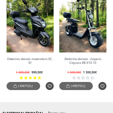
-24%
-13%
Elektrinis dviratis motoroleris EC-
Elektrinis dviratis - čioperis
01
Citycoco EB-X10-10
1 300,00€
990,00€
1 500,00€
1 300,00€
Į KREPŠELĮ
Į KREPŠELĮ