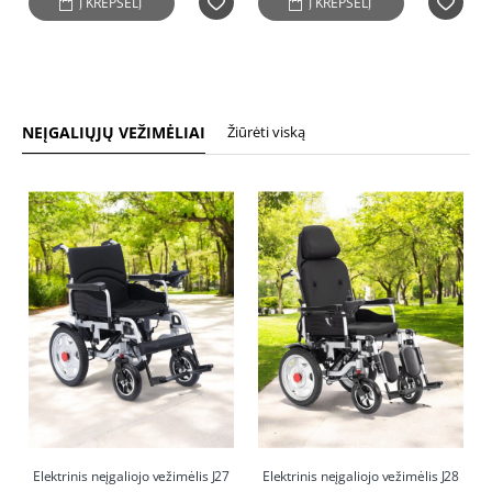
Į KREPŠELĮ
Į KREPŠELĮ
NEĮGALIŲJŲ VEŽIMĖLIAI
Žiūrėti viską
-37%
-38%
Elektrinis neįgaliojo vežimėlis J27
Elektrinis neįgaliojo vežimėlis J28