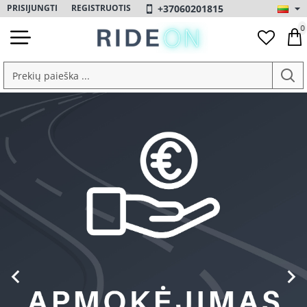
RideOn.lt
+37060201815
PRISIJUNGTI
REGISTRUOTIS
0
Prekių
paieška
...