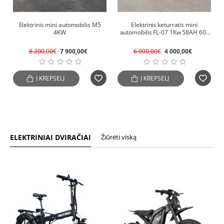
-4%
-33%
Elektrinis mini automobilis M5
Elektrinis keturratis mini
4KW
automobilis FL-07 1Kw 58AH 60v
(Ekspozicinis)
8 200,00€
7 900,00€
6 000,00€
4 000,00€
Į KREPŠELĮ
Į KREPŠELĮ
ELEKTRINIAI DVIRAČIAI
Žiūrėti viską