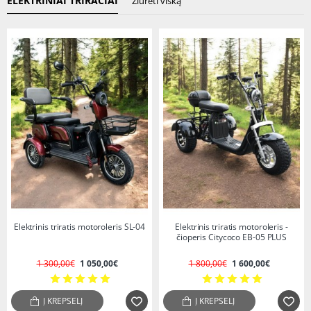
ELEKTRINIAI TRIRAČIAI
Žiūrėti viską
-19%
-11%
Elektrinis triratis motoroleris SL-04
Elektrinis triratis motoroleris -
čioperis Citycoco EB-05 PLUS
1 300,00€
1 050,00€
1 800,00€
1 600,00€
Į KREPŠELĮ
Į KREPŠELĮ