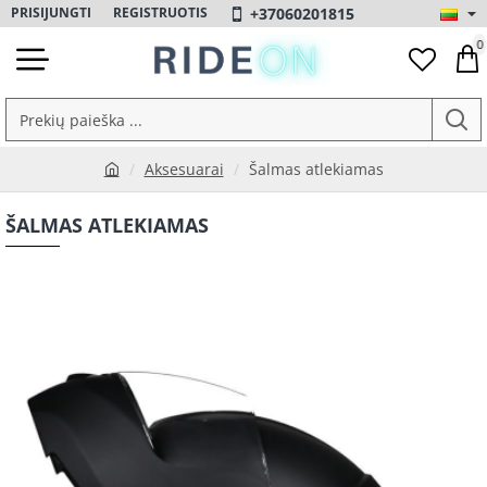
+37060201815
PRISIJUNGTI
REGISTRUOTIS
0
Prekių
paieška
Aksesuarai
Šalmas atlekiamas
...
h
o
ŠALMAS ATLEKIAMAS
m
e