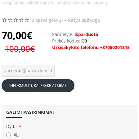
kompiuterio, telefono ar kito įrenginio ekrano nustatymų.
0 apžvalgos(-ų)
-
Rašyti apžvalgą
70,00€
Sandėlyje:
Išparduota
Prekės kodas:
O3
100,00€
Užsisakykite telefonu +37060201815
INFORMUOTI, KAI PREKĖ ATSIRAS
GALIMI PASIRINKIMAI
Dydis
XL