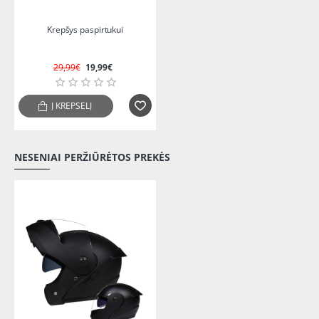
-33%
Krepšys paspirtukui
29,99€
19,99€
Į KREPŠELĮ
NESENIAI PERŽIŪRĖTOS PREKĖS