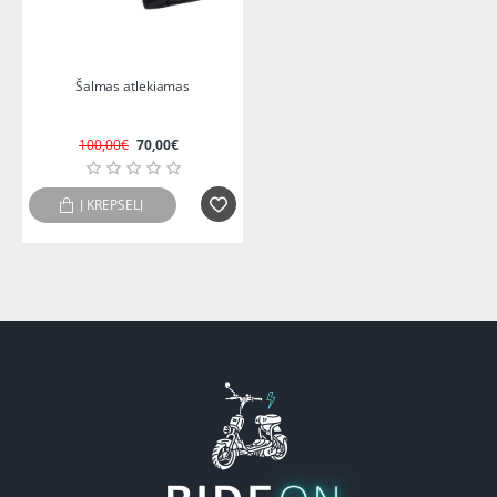
IŠPARDUOTA
-30%
Šalmas atlekiamas
100,00€
70,00€
Į KREPŠELĮ