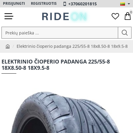
+37060201815
PRISIJUNGTI
REGISTRUOTIS
0
Prekių
paieška
Elektrinio čioperio padanga 225/55-8 18x8.50-8 18x9.5-8
...
h
o
ELEKTRINIO ČIOPERIO PADANGA 225/55-8
m
18X8.50-8 18X9.5-8
e