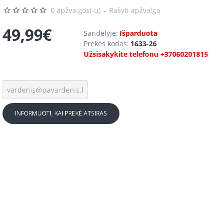
0 apžvalgos(-ų)
-
Rašyti apžvalgą
49,99€
Sandėlyje:
Išparduota
Prekės kodas:
1633-26
Užsisakykite telefonu +37060201815
INFORMUOTI, KAI PREKĖ ATSIRAS