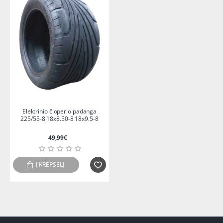
IŠPARDUOTA
Elektrinio čioperio padanga
225/55-8 18x8.50-8 18x9.5-8
49,99€
Į KREPŠELĮ