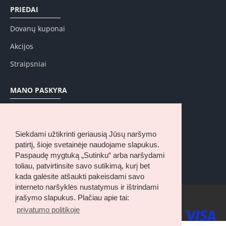
PRIEDAI
Dovanų kuponai
Akcijos
Straipsniai
MANO PASKYRA
Mano paskyra
Užsakymų istorija
Siekdami užtikrinti geriausią Jūsų naršymo
Pageidavimų sąrašas
patirtį, šioje svetainėje naudojame slapukus.
Paspaudę mygtuką „Sutinku“ arba naršydami
Naujienų prenumerata
toliau, patvirtinsite savo sutikimą, kurį bet
kada galėsite atšaukti pakeisdami savo
interneto naršyklės nustatymus ir ištrindami
įrašymo slapukus. Plačiau apie tai:
© 2025, RideOn.lt, Visos teisės saugomos
privatumo politikoje