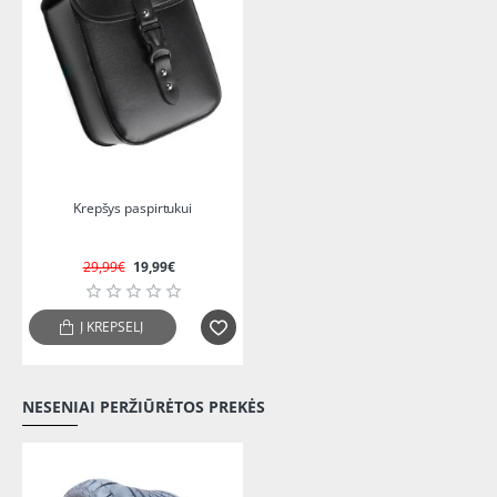
-33%
Krepšys paspirtukui
29,99€
19,99€
Į KREPŠELĮ
NESENIAI PERŽIŪRĖTOS PREKĖS