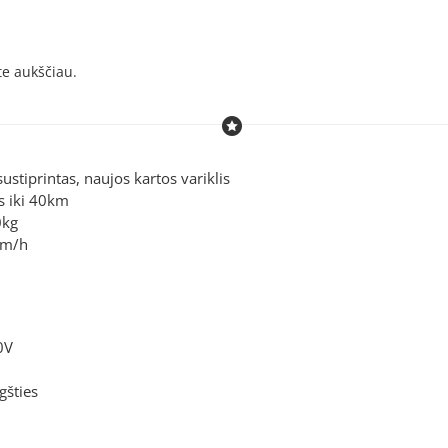
ite aukščiau.
sustiprintas, naujos kartos variklis
s iki 40km
0kg
km/h
0V
.
gšties