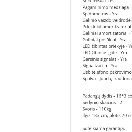
SPECIFIKACIJOS
Pagaminimo medžiaga - 
Spidometras - Yra
Galinio vaizdo veidrodėli
Priekiniai amortizatoriai 
Galiniai amortizatoriai -
Galiniai posūkiai - Yra
LED žibintas priekyje - Y
LED žibintas gale - Yra
Garsinis signalas - Yra
Signalizacija - Yra
Usb telefono pakrovimo 
Spalva - Juoda, raudona
Padangų dydis - 16*3 co
Sėdynių skaičius - 2
Svoris - 110kg
Ilgis 183 cm, plotis 70 
Suteikiama garantija.