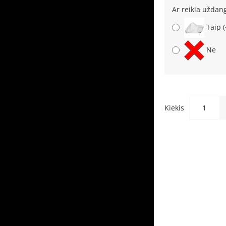
Ar reikia uždan
Taip
Ne
Kiekis