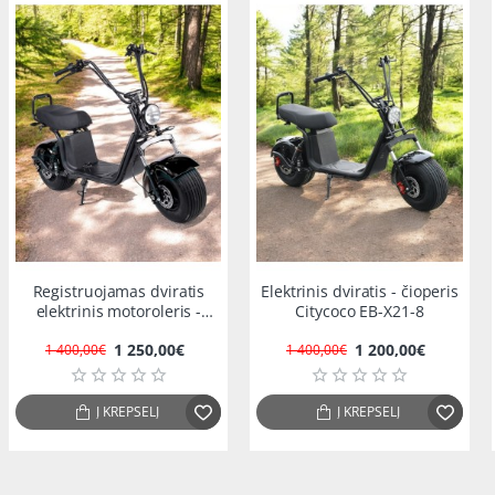
-11%
-14%
Registruojamas dviratis
Elektrinis dviratis - čioperis
elektrinis motoroleris -
Citycoco EB-X21-8
čioperis X20 PRO 1500w
1 250,00€
1 200,00€
1 400,00€
1 400,00€
Į KREPŠELĮ
Į KREPŠELĮ