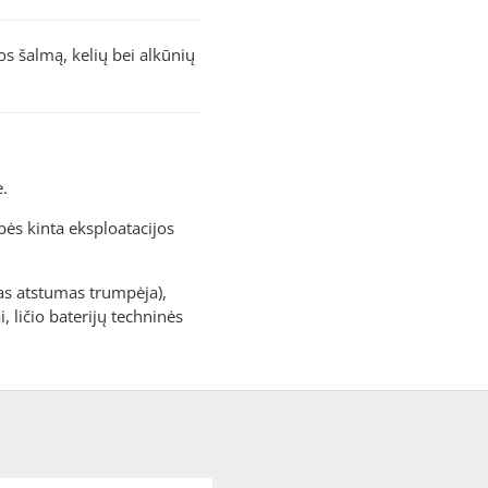
 šalmą, kelių bei alkūnių
.
ybės kinta eksploatacijos
mas atstumas trumpėja),
, ličio baterijų techninės