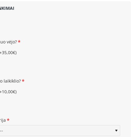
NKIMAI
nuo vėjo?
(+35,00€)
o laikiklio?
(+10,00€)
ija