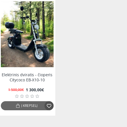
-13%
Elektrinis dviratis - čioperis
Citycoco EB-X10-10
1 300,00€
1 500,00€
Į KREPŠELĮ