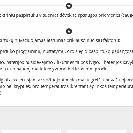
ktriniu paspirtuku visuomet dėvėkite apsaugos priemones (saugos
pirtukų nuvažiuojamas atstumas priklauso nuo šių faktorių:
aspirtuko programinių nustatymų, oro slėgio paspirtuko padangose
io, baterijos nusidėvėjimo / likutinės talpos lygio, - baterijos sav
klauso nuo naudojimo intensyvumo bei krovimo įpročių.
taigiai akceleruojant ar važiuojant maksimaliu greičiu nuvažiuoja
umo bei krypties, oro temperatūros (krentant aplinkos temperatūrai
).