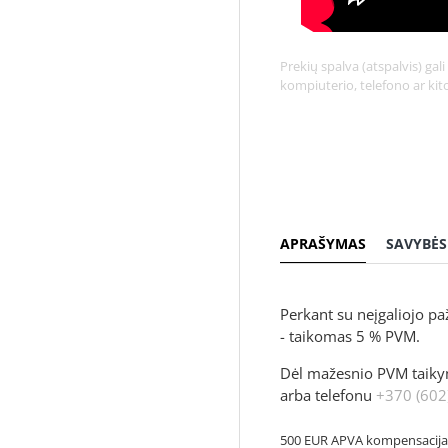
Pavyzdžiui, skolinantis 743.80
Prekių spalva (atspalvis) ga
kompiuterio, telefono ar ki
APRAŠYMAS
SAVYBĖS
Perkant su neįgaliojo p
- taikomas 5 % PVM.
Dėl mažesnio PVM taikymo
arba telefonu
+370 (602
500 EUR APVA kompensacija 