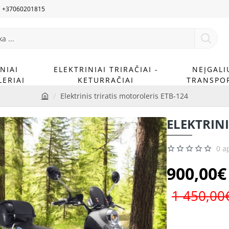
U +37060201815
NIAI
ELEKTRINIAI TRIRAČIAI -
NEĮGALI
ERIAI
KETURRAČIAI
TRANSPO
Elektrinis triratis motoroleris ETB-124
h
o
ELEKTRINI
m
e
0 a
900,00€
1 450,00