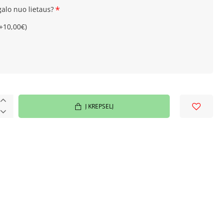
galo nuo lietaus?
(+10,00€)
Į KREPŠELĮ