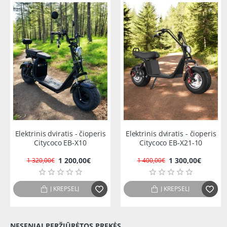
IŠPARDUOTA
IŠPARDUOTA
-9%
-7%
Elektrinis dviratis - čioperis
Elektrinis dviratis - čioperis
Citycoco EB-X10
Citycoco EB-X21-10
1 200,00€
1 300,00€
1 320,00€
1 400,00€
Į KREPŠELĮ
Į KREPŠELĮ
NESENIAI PERŽIŪRĖTOS PREKĖS