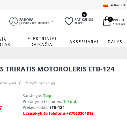
Lietuvių
0
0
PASKYRA
PATIKUSIOS
PREKIŲ
JUNGTIS / REGISTRUOTIS
PREKĖS
KREPŠELIS
ŲJŲ
ELEKTRINIAI
AKSESUARAI
DALYS
RTAS
DVIRAČIAI
S TRIRATIS MOTOROLERIS ETB-124
pžvalgos(-ų)
-
Rašyti apžvalgą
Sandėlyje:
Taip
Pristatymo terminas:
1-4 d.d.
€
Prekės kodas:
ETB-124
Užsisakykite telefonu +37060201815