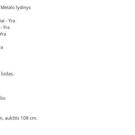
Metalo lydinys
ai - Yra
- Yra
 Yra
ra
lizdas.
lio
cm, aukštis 108 cm.