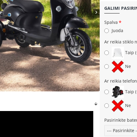
GALIMI PASIRI
Spalva
Juoda
Ar reikia stiklo 
Taip
Ne
Ar reikia telefon
Taip
-38%
Ne
Pasirinkite bater