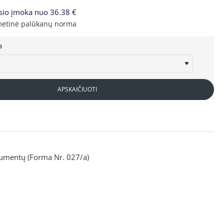
io įmoka nuo 36.38 €
rma – 0%, sutarties sudarymo mokestis – 3.45%, sutarties adminis
a
APSKAIČIUOTI
kumentų (Forma Nr. 027/a)