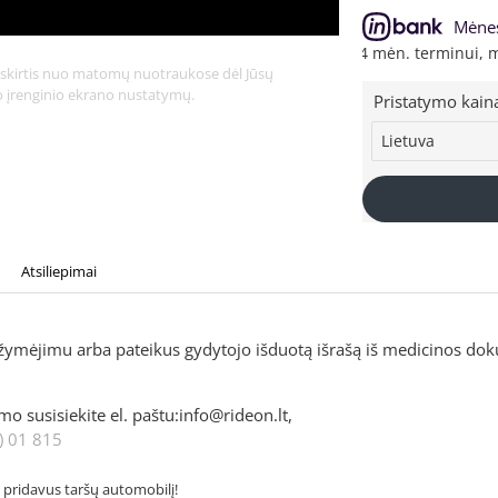
Mėnes
 EUR, kai sutartis sudaroma 24 mėn. terminui, metinė palūkanų no
li skirtis nuo matomų nuotraukose dėl Jūsų
to įrenginio ekrano nustatymų.
Pristatymo kain
Atsiliepimai
ažymėjimu arba pateikus gydytojo išduotą išrašą iš medicinos do
 susisiekite el. paštu:info@rideon.lt,
) 01 815
pridavus taršų automobilį!