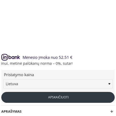
Mėnesio įmoka nuo 52.51 €
, metinė palūkanų norma – 0%, sutarties sudarymo mokestis – 3.45
Pristatymo kaina
APSKAIČIUOTI
APRAŠYMAS