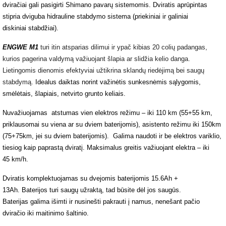
dviračiai gali pasigirti Shimano pavarų sistemomis. Dviratis aprūpintas
stipria dviguba hidrauline stabdymo sistema (priekiniai ir galiniai
diskiniai stabdžiai).
ENGWE M1
turi itin atsparias dilimui ir ypač kibias 20 colių padangas,
kurios pagerina valdymą važiuojant šlapia ar slidžia kelio danga.
Lietingomis dienomis efektyviai užtikrina sklandų riedėjimą bei saugų
stabdymą.
Idealus daiktas norint važinėtis sunkesnėmis sąlygomis,
smėlėtais, šlapiais, n
etvirto grunto keliais.
Nuvažiuojamas atstumas vien elektros režimu – iki 110 km (55+55 km,
priklausomai su viena ar su dviem baterijomis), asistento režimu iki 150km
(75+75km, jei su dviem baterijomis). Galima naudoti ir be elektros variklio,
tiesiog kaip paprastą dviratį. Maksimalus greitis važiuojant elektra – iki
45 km/h.
Dviratis komplektuojamas su dvejomis baterijomis
15.6Ah +
13Ah. Baterijos turi saugų užraktą, tad būsite dėl jos saugūs.
Baterijas galima išimti ir nusinešti pakrauti į namus, nenešant pačio
dviračio iki maitinimo šaltinio.