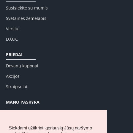
Susisiekite su mumis
Svetainės žemėlapis
Verslui
D.U.K.
PRIEDAI
Dovanų kuponai
Akcijos
Straipsniai
MANO PASKYRA
Mano paskyra
Užsakymų istorija
Siekdami užtikrinti geriausią Jūsų naršymo