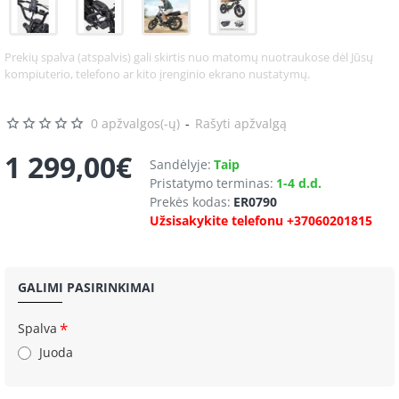
Prekių spalva (atspalvis) gali skirtis nuo matomų nuotraukose dėl Jūsų
kompiuterio, telefono ar kito įrenginio ekrano nustatymų.
0 apžvalgos(-ų)
-
Rašyti apžvalgą
1 299,00€
Sandėlyje:
Taip
Pristatymo terminas:
1-4 d.d.
Prekės kodas:
ER0790
Užsisakykite telefonu +37060201815
GALIMI PASIRINKIMAI
Spalva
Juoda