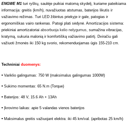
ENGWE M1
turi ryškų, saulėje puikiai matomą skydelį, kuriame pateikiama
informacija: greitis (km/h), nuvažiuotas atstumas, baterijos likutis ir
važiavimo režimas. Turi LED žibintus priekyje ir gale, patogias ir
ergonomiškas vairo rankenas. Patogi plati sėdynė. Amortizacijos sistema:
priekiniai amortizatoriai
absorbuoja kelio nelygumus,
sumažina vibracijas,
kratymą, sukuria malonią ir komfortišką važiavimo patirtį. Dviračiu gali
važiuoti žmonės iki 150 kg svorio, rekomenduojamas ūgis 155-210 cm.
Techniniai
duomenys:
•
Variklio galingumas: 750 W (maksimalus galingumas 1000W)
•
Sukimo momentas: 65 N.m (Torque)
•
Baterijos: 48 V, 15.6 Ah + 13Ah
•
Įkrovimo laikas: apie 5 valandas vienos baterijos
•
Maksimalus greitis važiuojant elektra: iki 45 km/val. (apribotas 25 km/h)