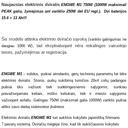
Naujausias elektrinis dviratis
ENGWE M1 750W (1000W maksimali
PEAK galia, žymėjimas ant variklio 250W dėl EU regl.). Dvi baterijos
15.6 + 13 Ah!!!
Šis modelis atitinka elektrinio dviračio sąvoką (
variklio galingumas ne
), tad eksploatuojant nėra reikalingos vairuotojo
daugiau 1000 W
teisės, pažymėjimas ar registracija.
ENGWE M1
– solidus, puikiai atrodantis, gerų techninių parametrų fat bike
elektrinis dviratis. Storos, puikų sukibimą turinčios 20x4 colių padangos
puikiai tiks važiuoti tiek sudėtingesnėmis sąlygomis, sunkiau
pravažiuojamais keliais, miško keliukais, tiek ir miesto sąlygomis
važiuojant asfaltu. Galingas 750W (maksimali galia 1000W) variklis puikiai
atliks savo darbą statesnėse įkalnėse.
Elektrinis dviratis
ENGWE M1
turi aukštos kokybės japonišką Shimano
7 pavarų sistemą. Dviračių mėgėjai žino, kad tik aukščiausios kokybės