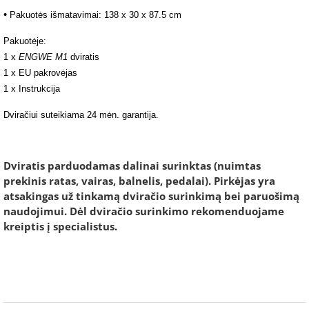
•
Pakuotės išmatavimai: 138 x 30 x 87.5 cm
Pakuotėje:
1 x
ENGWE M1
dviratis
1 x EU pakrovėjas
1 x Instrukcija
Dviračiui s
uteikiama 24 mėn. garantija.
Dviratis parduodamas dalinai surinktas (nuimtas
prekinis ratas, vairas, balnelis, pedalai). Pirkėjas yra
atsakingas už tinkamą dviračio surinkimą bei paruošimą
naudojimui. Dėl dviračio surinkimo rekomenduojame
kreiptis į specialistus.