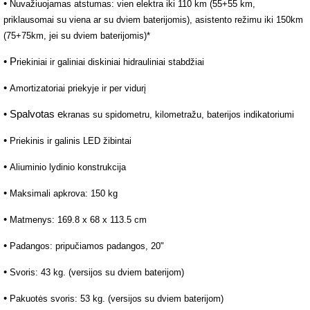
•
Nuvažiuojamas atstumas: vien elektra iki 110 km (55+55 km,
priklausomai su viena ar su dviem baterijomis), asistento režimu iki 150km
(75+75km, jei su dviem baterijomis)*
• P
riekiniai ir galiniai diskiniai hidrauliniai stabdžiai
•
Amortizatoriai priekyje ir per vidurį
• Spalvotas e
kranas su spidometru, kilometražu, baterijos indikatoriumi
•
Priekinis ir galinis LED žibintai
•
Aliuminio lydinio konstrukcija
•
Maksimali apkrova: 150 kg
•
Matmenys: 169.8 x 68 x 113.5 cm
•
Padangos: pripučiamos padangos, 20"
•
Svoris: 43 kg. (versijos su dviem baterijom)
•
Pakuotės svoris: 53 kg. (versijos su dviem baterijom)