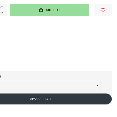
Į KREPŠELĮ
a
APSKAIČIUOTI