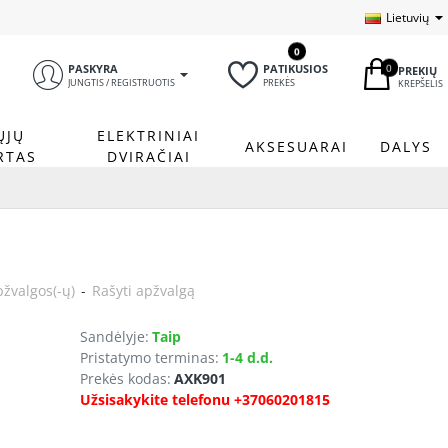
Lietuvių
0
0
PASKYRA
PATIKUSIOS
PREKIŲ
JUNGTIS / REGISTRUOTIS
PREKĖS
KREPŠELIS
ŲJŲ
ELEKTRINIAI
AKSESUARAI
DALYS
RTAS
DVIRAČIAI
pžvalgos(-ų)
-
Rašyti apžvalgą
Sandėlyje:
Taip
Pristatymo terminas:
1-4 d.d.
Prekės kodas:
AXK901
Užsisakykite telefonu +37060201815