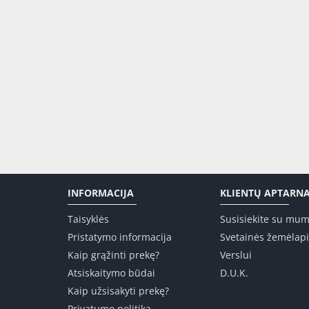
INFORMACIJA
KLIENTŲ APTARN
Taisyklės
Susisiekite su mum
Pristatymo informacija
Svetainės žemėlap
Kaip grąžinti prekę?
Verslui
Atsiskaitymo būdai
D.U.K.
Kaip užsisakyti prekę?
Privatumo politika