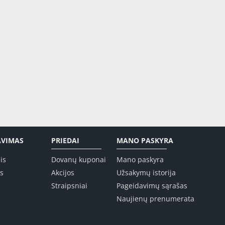
AVIMAS
PRIEDAI
MANO PASKYRA
is
Dovanų kuponai
Mano paskyra
is
Akcijos
Užsakymų istorija
Straipsniai
Pageidavimų sąrašas
Naujienų prenumerata