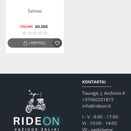
-40%
Šalmas
60,00€
100,00€
Į KREPŠELĮ
KONTAKTAI
Tauragė, J. Avižonio 6
+37060201815
info@rideon.lt
I - V - 8:00 - 17:00
VI - 10:00 - 14:00
VII - nedirbame