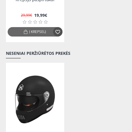
19,99€
29,99€
Į KREPŠELĮ
NESENIAI PERŽIŪRĖTOS PREKĖS