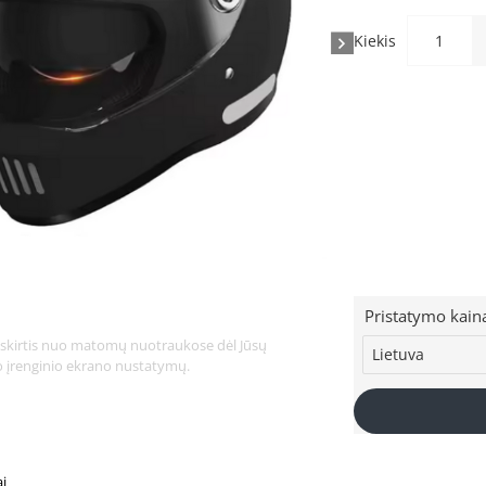
Kiekis
Pristatymo kain
li skirtis nuo matomų nuotraukose dėl Jūsų
-40%
to įrenginio ekrano nustatymų.
ai