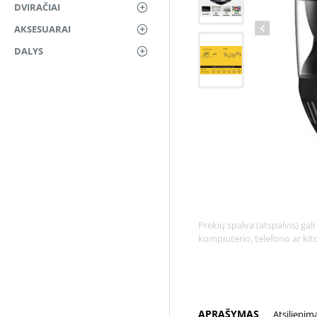
DVIRAČIAI
AKSESUARAI
DALYS
Prekių spalva (atspalvis) ga
kompiuterio, telefono ar ki
APRAŠYMAS
Atsiliepim