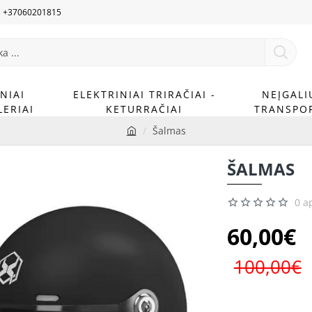
U +37060201815
NIAI
ELEKTRINIAI TRIRAČIAI -
NEĮGALI
ERIAI
KETURRAČIAI
TRANSPO
Šalmas
h
o
ŠALMAS
m
e
0 a
60,00€
100,00€