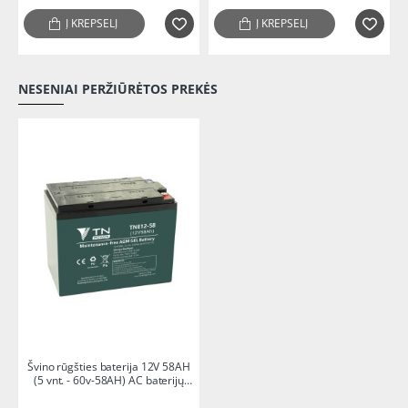
Į KREPŠELĮ
Į KREPŠELĮ
NESENIAI PERŽIŪRĖTOS PREKĖS
-29%
Švino rūgšties baterija 12V 58AH
(5 vnt. - 60v-58AH) AC baterijų
komplektas elektriniam
motoroleriui