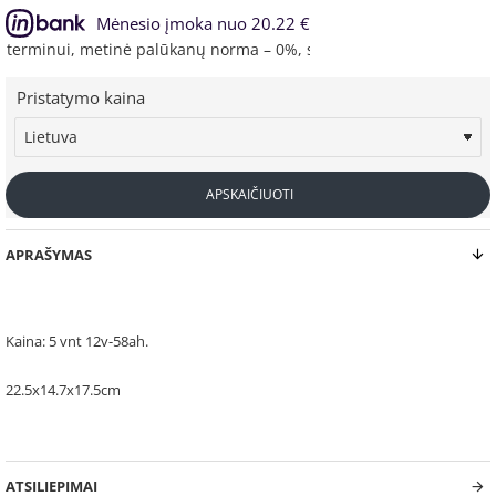
Mėnesio įmoka nuo 20.22 €
rminui, metinė palūkanų norma – 0%, sutarties sudarymo mokestis 
Pristatymo kaina
APSKAIČIUOTI
APRAŠYMAS
Kaina: 5 vnt 12v-58ah.
22.5x14.7x17.5cm
ATSILIEPIMAI