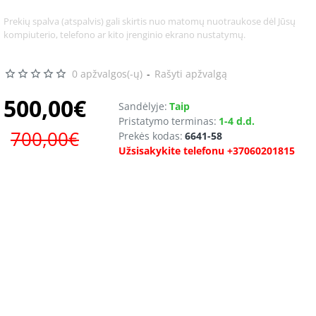
Prekių spalva (atspalvis) gali skirtis nuo matomų nuotraukose dėl Jūsų
-29
kompiuterio, telefono ar kito įrenginio ekrano nustatymų.
0 apžvalgos(-ų)
-
Rašyti apžvalgą
500,00€
Sandėlyje:
Taip
Pristatymo terminas:
1-4 d.d.
700,00€
Prekės kodas:
6641-58
Užsisakykite telefonu +37060201815