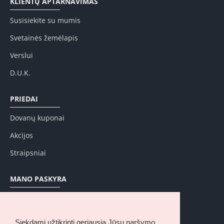
KLIENTŲ APTARNAVIMAS
Susisiekite su mumis
Svetainės žemėlapis
Verslui
D.U.K.
PRIEDAI
Dovanų kuponai
Akcijos
Straipsniai
MANO PASKYRA
Mano paskyra
Užsakymų istorija
Siekdami užtikrinti geriausią Jūsų naršymo