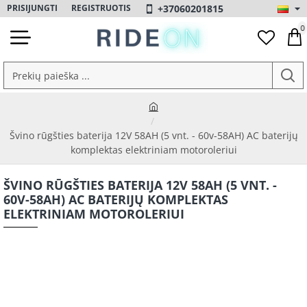
+37060201815
PRISIJUNGTI
REGISTRUOTIS
0
Prekių
paieška
...
h
o
Švino rūgšties baterija 12V 58AH (5 vnt. - 60v-58AH) AC baterijų
m
komplektas elektriniam motoroleriui
e
ŠVINO RŪGŠTIES BATERIJA 12V 58AH (5 VNT. -
60V-58AH) AC BATERIJŲ KOMPLEKTAS
ELEKTRINIAM MOTOROLERIUI